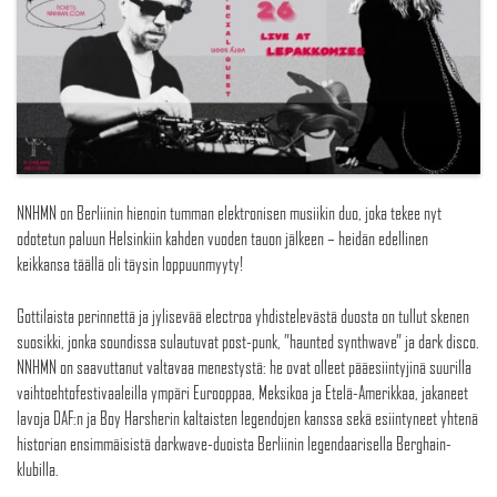
NNHMN on Berliinin hienoin tumman elektronisen musiikin duo, joka tekee nyt
odotetun paluun Helsinkiin kahden vuoden tauon jälkeen – heidän edellinen
keikkansa täällä oli täysin loppuunmyyty!
Gottilaista perinnettä ja jylisevää electroa yhdistelevästä duosta on tullut skenen
suosikki, jonka soundissa sulautuvat post-punk, ”haunted synthwave” ja dark disco.
NNHMN on saavuttanut valtavaa menestystä: he ovat olleet pääesiintyjinä suurilla
vaihtoehtofestivaaleilla ympäri Eurooppaa, Meksikoa ja Etelä-Amerikkaa, jakaneet
lavoja DAF:n ja Boy Harsherin kaltaisten legendojen kanssa sekä esiintyneet yhtenä
historian ensimmäisistä darkwave-duoista Berliinin legendaarisella Berghain-
klubilla.