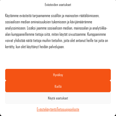
Evästeiden asetukset
Käytämme evästeitä tarjoamamme sisällön ja mainosten räätälöimiseen,
sosiaalisen median ominaisuuksien tukemiseen ja kävijämäärämme
analysoimiseen. Lisäksi jaamme sosiaalisen median, mainosalan ja analytiikka-
SIVUT
alan kumppaneillemme tietoja siitä, miten käytät sivustoamme. Kumppanimme
voivat yhdistää näitä tietoja muihin tietoihin, joita olet antanut heille tai joita on
ETUSIVU
kerätty, kun olet käyttänyt heidän palvelujaan.
TAPAHTUMAT
TEKNIIKKA
TURVALLISEMPI TILA
YHTEYSTIEDOT
Hyväksy
Kiellä
Näytä asetukset
Evästekäytäntö
Tietosuojaseloste