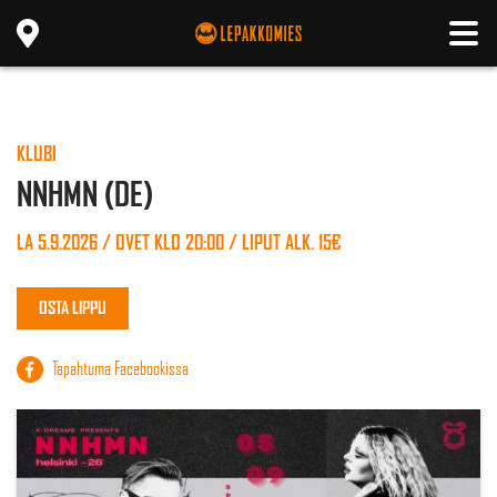
KLUBI
NNHMN (DE)
LA 5.9.2026 / OVET KLO 20:00 / LIPUT ALK. 15€
OSTA LIPPU
Tapahtuma Facebookissa