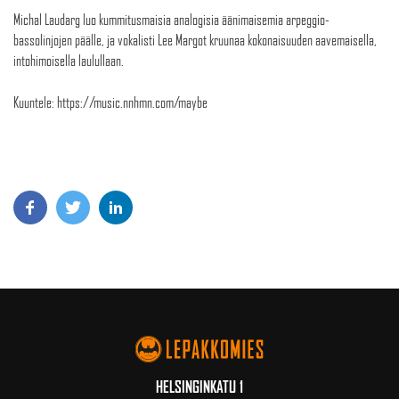
Michal Laudarg luo kummitusmaisia analogisia äänimaisemia arpeggio-
bassolinjojen päälle, ja vokalisti Lee Margot kruunaa kokonaisuuden aavemaisella,
intohimoisella laulullaan.
Kuuntele: https://music.nnhmn.com/maybe
HELSINGINKATU 1