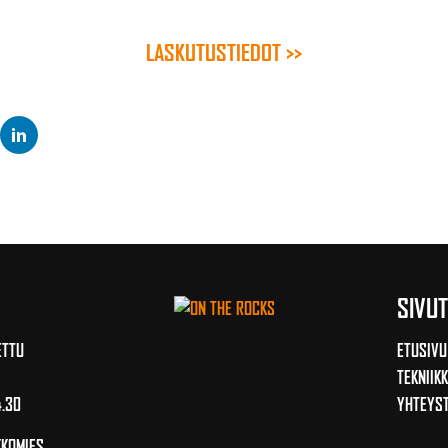
LASKUTUSTIEDOT >>
SIVUT
ETTU
ETUSIVU
TEKNIIK
4.30
YHTEYST
KKOMIES