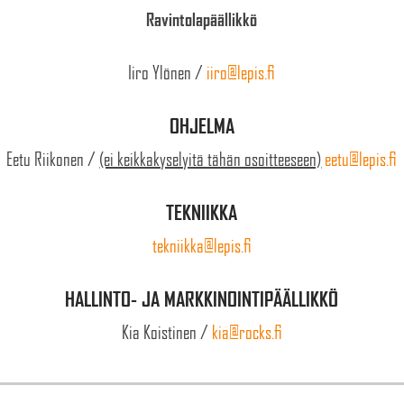
Ravintolapäällikkö
Iiro Ylönen /
iiro@lepis.fi
OHJELMA
Eetu Riikonen /
(ei keikkakyselyitä tähän osoitteeseen)
eetu@lepis.fi
TEKNIIKKA
tekniikka@lepis.fi
HALLINTO- JA MARKKINOINTIPÄÄLLIKKÖ
Kia Koistinen /
kia@rocks.fi