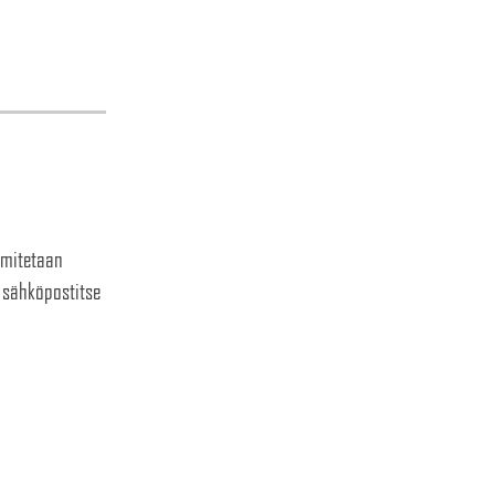
imitetaan
a sähköpostitse