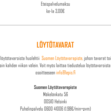
Eteispalvelumaksu
ke-la 3,00€
LÖYTÖTAVARAT
 löytötavaroista huolehtii
Suomen Löytötavarapiste,
johon tavarat to
oin kahden viikon välein. Voit myös laittaa tiedustelua löytötavaroist
osoitteeseen
info@lepis.fi
Suomen Löytötavarapiste
Mäkelänkatu 56
00510 Helsinki
Puhelinpalvelu 0600 41006 (1.98€/min+pvm)