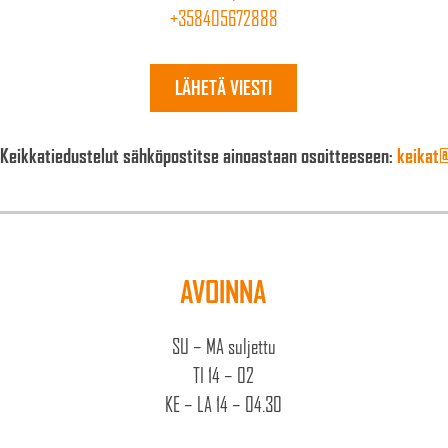
+358405672888
LÄHETÄ VIESTI
Keikkatiedustelut sähköpostitse ainoastaan osoitteeseen:
keikat@
AVOINNA
SU – MA suljettu
TI 14 – 02
KE – LA 14 – 04.30