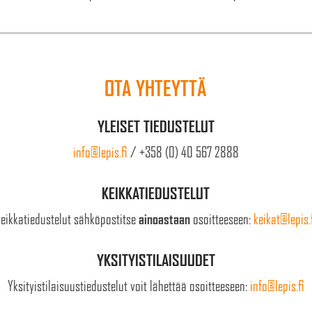
OTA YHTEYTTÄ
YLEISET TIEDUSTELUT
info@lepis.fi
/ +358 (0) 40 567 2888
KEIKKATIEDUSTELUT
eikkatiedustelut sähköpostitse
ainoastaan
osoitteeseen:
keikat@lepis.
YKSITYISTILAISUUDET
Yksityistilaisuustiedustelut voit lähettää osoitteeseen:
info@lepis.fi